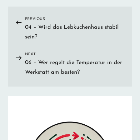
Beitragsnavigation
PREVIOUS
Previous
04 – Wird das Lebkuchenhaus stabil
Post
sein?
NEXT
Next
06 – Wer regelt die Temperatur in der
Post
Werkstatt am besten?